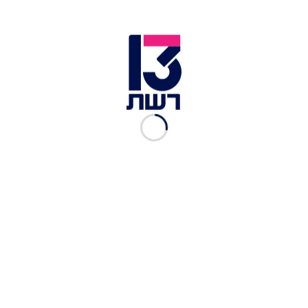
בשטח, שכן הוא יפגע אנושות במשא ומתן לשחרור
החטופים - תהליך שעודו מתנהל, למרות ההצהרות
החוזרות של חמאס.
כוחות צה"ל בשג'אעייה ברצועת עזה | צילום: דובר צה"ל