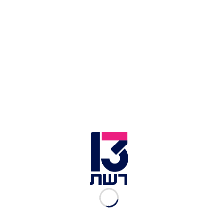
כוחות צה"ל ברצועת עזה | צילום: דובר צה"ל