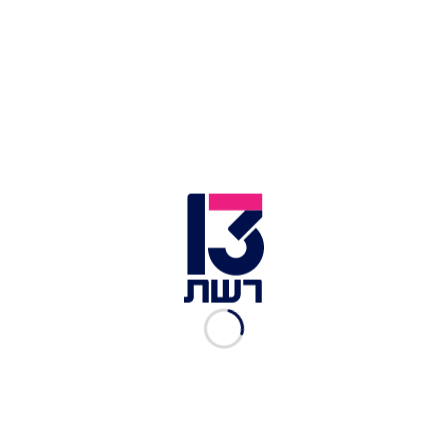
מחמש הנקודות האסטרטגיות השולטות בדרום לבנון
והמגינות על יישוביה".
אותו גורם הוסיף: "אם נגיע לדיונים בנושא נקודות
הגבול שבמחלוקות, ישראל תעלה את התביעות שלה
מלבנון ולא תתפשר כהוא זה על האינטרסים
הביטחוניים והלאומיים שלה. לישראל יש אינטרס לחזק
את הכוחות המתונים בלבנון, בראשות הנשיא עאון, על
חשבון חיזבאללה, אמל והכוחות המתנגדים לו".