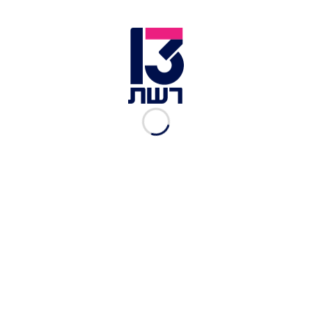
הרס ב"שכונת הקצינים | צילום: דובר צה"ל
בהתייחסות למצב ברצועת עזה לאחר למעלה משנה
ושלושה חודשים של מלחמה, הוסיף טראמפ: "זה
פשוט אתר הריסות, כמעט הכל נהרס ואנשים נהרגים
שם ככה שאני מעדיף שכמה מהמדינות הערביות
באזור ייכנסו לתמונה ויבנו דיור עבורם במיקום שונה,
בו הם אולי יוכלו לחיות בשלום לשם שינוי".