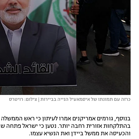
כרזה עם תמונתו של איסמאעיל הנייה בביירות | צילום: רויטרס
בנוסף, גורמים אמריקנים אמרו לעיתון כי ראש הממשלה בנ
בהתלקחות אזורית רחבה יותר. נטען כי ישראל פתחה שו
והכעיסה את ממשל ביידן ואת הנשיא עצמו.