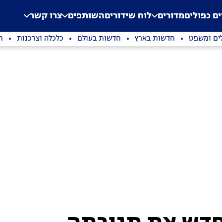
.
Application error: a clien
ים כפולים
מדורים
לוח שידורים
השותפים
צרו קשר
ים ומשפט
חדשות בארץ
חדשות בעולם
כלכלה וצרכנות
ת