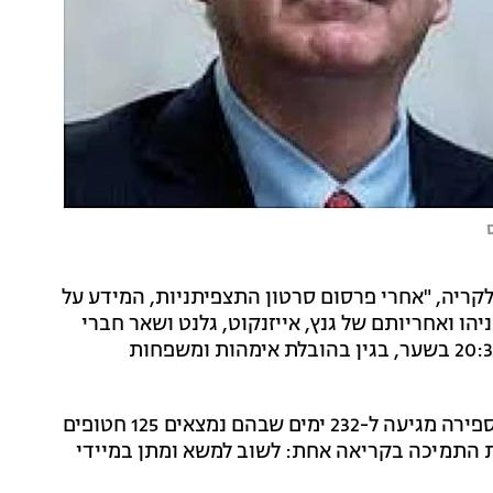
רה מחוץ לקריה, "אחרי פרסום סרטון התצפיתניות, המידע על
ו ואחריותם של גנץ, אייזנקוט, גלנט ושאר חברי
הקבינט". לאחר מכן תתקיים הפגנת "ליל האימהות" ב-20:30 בשער, בגין בהובלת אימהות ומשפחות
ממטה המשפחות נמסר כי "הערב, ערב ל"ג בעומר, כשהספירה מגיעה ל-232 ימים שבהם נמצאים 125 חטופים
התמיכה בקריאה אחת: לשוב למשא ומתן במיידי