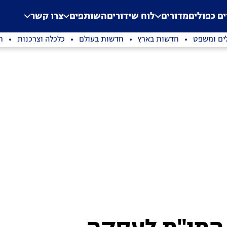
.
Application error: a clien
ים כפולים
מדורים
לוח שידורים
השותפים
צרו קשר
ים ומשפט
חדשות בארץ
חדשות בעולם
כלכלה וצרכנות
ת