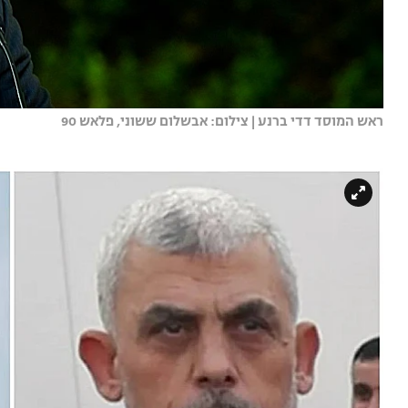
ראש המוסד דדי ברנע | צילום: אבשלום ששוני, פלאש 90