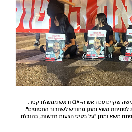
ראש המוסד דוד ברנע שב הבוקר (שבת) מפריז, לאחר פגישה שקיים עם ראש ה-CIA וראש ממשלת קטר.
 לפתיחת משא ומתן מחודש לשחרור החטופים".
פתח משא ומתן "על בסיס הצעות חדשות, בהובלת