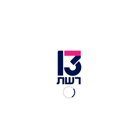
כתובות נאצה בשגרירות ישראל במקסיקו
כזכור, הסטודנטים נעלמו עת שנסעו באוטובוס דרך
העיר איגואלה בדרכם להפגנה נגד המדיניות הכלכלית
של הממשלה במקסיקו סיטי בערב ה-26 בספטמבר
2014. ככל הידוע, הם נעצרו על ידי המשטרה
המקומית, מה שהוביל לעימות שגרם למשטרה לפתוח
באש על האוטובוסים שהובילו את הצעירים - אך מה
שקרה אחר כך שנוי במחלוקת. מלבד שברי עצמות
שהתגלו משלושה מהם, לא ידוע דבר על מה שעלה
בגורלם.