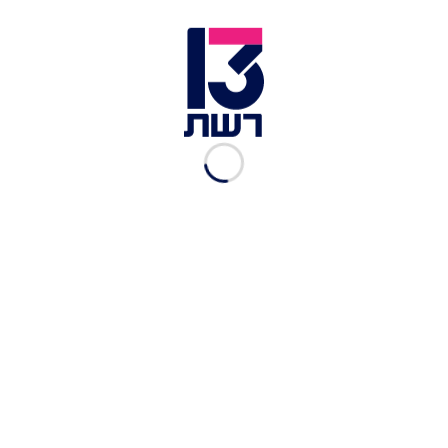
אסירים ושחרור של כספים, בתמורה להסכמה איראנית
לעצור את תהליך העשרת האורניום לרמות גבוהות.
נתניהו הדגיש לנוכחים בדיון: "זה לא ההסכם שאנחנו
מכירים – זה הסכמון, עם זה נדע להתמודד". שלושה
גורמים שנכחו בדיון אמרו לחדשות 13 מהדברים של
נתניהו היה ברור שעם ההבנות שנרקמות עכשיו בין
איראן לארה"ב ישראל לחלוטין "תדע לחיות".