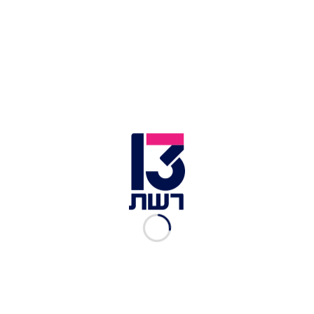
נפתלי בנט
ראש הממשלה, נפתלי בנט, התייחס לדברים: "זהו רגע
חשוב ביחסים בין מדינת ישראל לבין האמירויות, אשר
יביא ליותר מסחר, יותר מקומות עבודה, מוצרים
טובים יותר ומחירים נמוכים יותר. בפגישתי האחרונה
עם יורש העצר בשארם א-שייח', סיכמנו להאיץ את
ההליך - וכך היה".