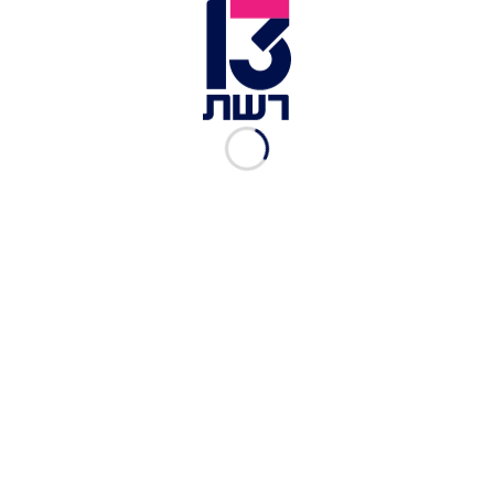
טראמפ וארדואן | צילום: רויטרס
בריאיון לפוקס ניוז אתמול
קרא ראש הממשלה בנימין
נתניהו לארה"ב שלא למכור מטוסי F35 לטורקים
,
ואמר: "משטר שנגוע באידיאולוגיה של האחים
המוסלמים - תנועה קיצונית שקוראת 'מוות לאמריקה'
- לא צריך לקבל מטוסים". בישראל מודאגים מהעסקה