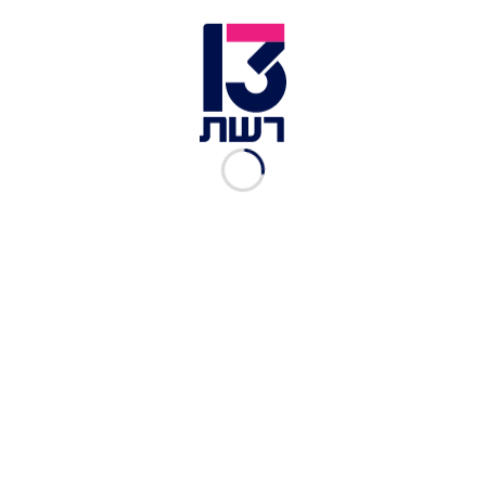
ולהכריז כבר בימים הקרובים על עסקה.
טראמפ ונתניהו בבית הלבן | צילום: רויטרס
בתוך כך, גם הסוגייה האיראנית על הפרק כאשר
טראמפ מקשר בין המערכה באיראן והסיוע האמריקני
לעובדה שהוא מעוניין לסיים את המלחמה. בישראל