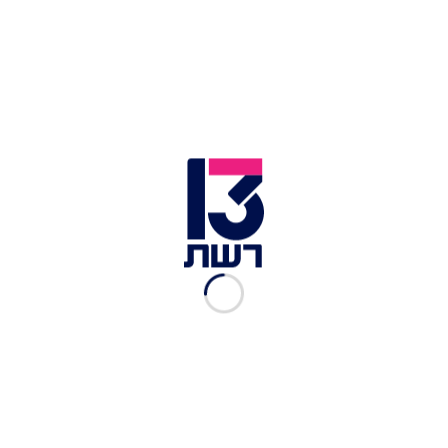
טראמפ ונתניהו בפגישה בבית הלבן | צילום: אבי אוחיון, לע"מ
השיחה הסוערת בין המנהיגים התקיימה על רקע
האיומים הישראליים לתקוף ברובע הדאחייה
שבביירות. באתר "אקסיוס" נטען כי הנשיא טראמפ
תקף את נתניהו בחריפות, כינה אותו "משוגע" והאשים
אותו בכפיות טובה. על פי הדיווח, טראמפ הבהיר
לנתניהו כי הוא מתנגד נחרצות לתוכנית הישראלית