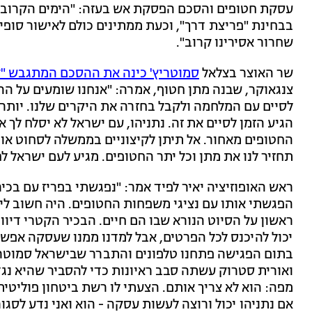
עסקת חטופים והסכם הפסקת אש בעזה: "הימים הקרובים
בבחינת "פריצת דרך", וכעת ממתינים כולם לאישור סופי
שחרור אסירינו קרוב".
שר האוצר בצלאל
סמוטריץ' כינה את ההסכם המתגבש "
צנגאוקר, שבנה מתן חטוף, אמרה: "אנחנו שומעים על הה
לסיים עם המלחמה ולקבל בחזרה את היקרים שלנו. יותר מ
הגיע הזמן לסיים את זה. נתניהו, עם ישראל לא יסלח לך
החטופים מאחור. אל תיתן לקיצוניים בממשלה לסחוט או
תחזיר לנו את מתן וכל יתר החטופים. מגיע לעם ישראל לח
ראש האופוזיציה יאיר לפיד אמר: "נפגשתי בפריז עם ב
הפגשתי אותו עם נציגי משפחות החטופים. היה חשוב לי
ראשון על הסיוט הנורא שבו הם חיים. הבכיר הקטרי דיוו
יכול להיכנס לכל הפרטים, אבל למדנו ממנו שעסקה אפשרי
בתום הפגישה פתחנו טלפונים והתברר שבישראל סמוטריץ
ואורית סטרוק עשתה סבב ראיונות כדי להסביר שהיא נגד 
מפה: הוא לא צריך אותם. הצעתי לו רשת ביטחון פוליטי
אם נתניהו יכול ורוצה לעשות עסקה - הוא ואני נדע לסג