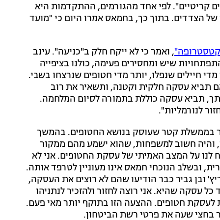
 קריטיים". לפי אחד מהגורמים, ההתקדמות היא
 של הצדדים. בתוך כך, בחמאס אמרו היום כי "מועד
קטסטרופה"
, ואמר כי לא ייקח חלק ב"כניעה". עינב
תפתחויות שיש ומחסירים פעימה, כולנו בציפייה
די חיילים שנפלו, יותר מדי חטופים שנרצחו בשבי.
 אם תביא עסקה חלקית וקטנה, ותשאיר את רוב
תך, תביא עסקה כוללת בתמורה לסיום המלחמה.
זור לנורמליות".
כיר בממשלת קטר שעוסק בנושא החטופים. בהמשך
, והיה חשוב למשפחות, שהוא ישמע מהם ממקור
ח לנו על המצב האמיתי של עסקת החטופים. אני לא
ת, ובשלב הנוכחי חמאס אינו מעוניין לטרפד אותה.
' ובן גביר כבר הודיעו שהם לא רוצים את העסקה,
כל עסקה שהיא. אני רוצה לחזור ולהזכיר לנתניהו
ת לעסקת חטופים. ההצעה הזו בתוקף יותר מאי פעם.
ור בחצי שעה את פרטי רשת הביטחון.