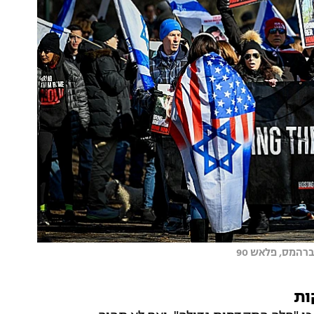
רהמס, פלאש 90
ות