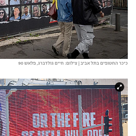
כיכר החטופים בתל אביב | צילום: חיים גולדברג, פלאש 90