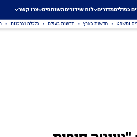
.
Application error: a clien
ים כפולים
מדורים
לוח שידורים
השותפים
צרו קשר
ים ומשפט
חדשות בארץ
חדשות בעולם
כלכלה וצרכנות
ת