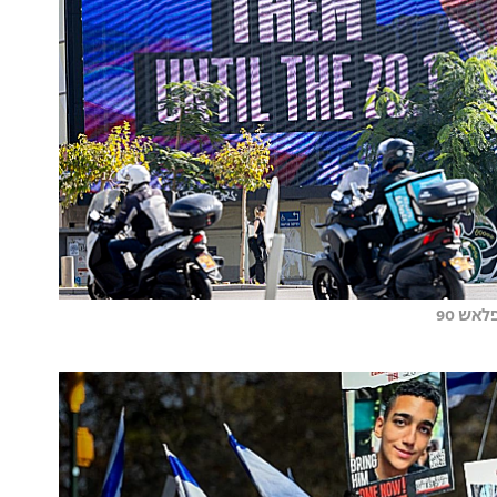
אש 90