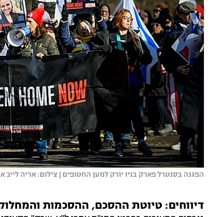
הפגנה בסנטרל פארק בניו יורק למען החטופים | צילום: אריה לייב אב
דיווחים: טיוטת ההסכם, ההסכמות והמחלוק