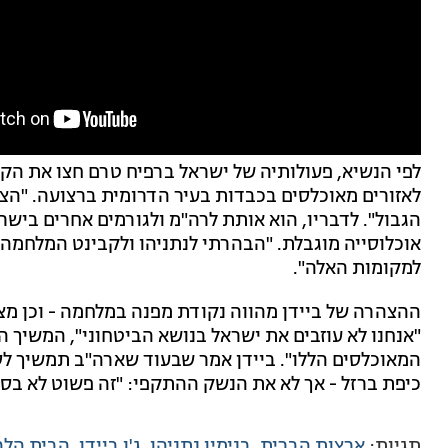
לפי הנשיא, פעולותיה של ישראל ברפיח טרם חצו את הק
לאזורים מאוכלסים בכבדות בעיר הדרומית ברצועה. "הצב
הגבול". לדבריו, הוא אותת לרה"מ ולגורמים אחרים בי
אוכלוסייה מוגבלת. "הבהרתי לנתניהו ולקבינט המלחמה 
למקומות האלה".
ההצהרה של ביידן מהווה נקודת מפנה במלחמה - וכן מצב
"אנחנו לא עוזבים את ישראל בנושא הביטחוני", המשיך
המאוכלסים הללו". ביידן אמר שבעוד שארה"ב תמשיך לספ
כיפת ברזל - אך לא את הנשק ההתקפי: "זה פשוט לא בסד
תגיות:
ארצות הברית
בנימין נתניהו
ג'ו ביידן
הבית הלב