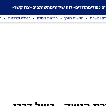
.
Application error: a clien
ים כפולים
מדורים
לוח שידורים
השותפים
צרו קשר
ים ומשפט
חדשות בארץ
חדשות בעולם
כלכלה וצרכנות
ת