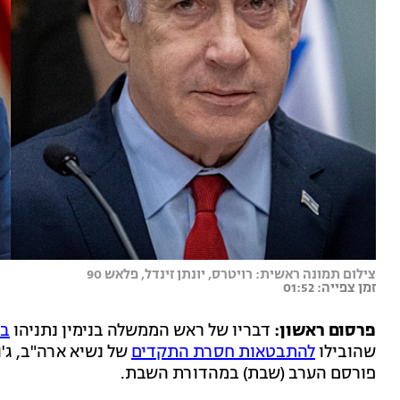
צילום תמונה ראשית: רויטרס, יונתן זינדל, פלאש 90
זמן צפייה: 01:52
פרסום ראשון:
דבריו של ראש הממשלה בנימין נתניהו
בש
שהובילו
להתבטאות חסרת התקדים
של נשיא ארה"ב, ג'ו
פורסם הערב (שבת) במהדורת השבת.