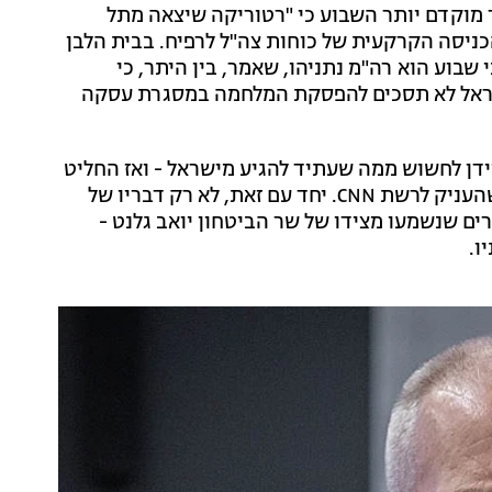
מר מוקדם יותר השבוע כי "רטוריקה שיצאה מתל
ניסה הקרקעית של כוחות צה"ל לרפיח. בבית הלבן
שבוע הוא רה"מ נתניהו, שאמר, בין היתר, כי
"ישראל לא תסכים להפסקת המלחמה במסגרת עסקה
יידן לחשוש ממה שעתיד להגיע מישראל - ואז החליט
לאיים באמברגו נשק אמריקני לישראל, במסגרת ריאיון שהעניק לרשת CNN. יחד עם זאת, לא רק דבריו של
ים שנשמעו מצידו של שר הביטחון יואב גלנט -
ו.