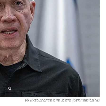
שר הביטחון גלנט | צילום: חיים גולדברג, פלאש 90