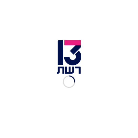
שטחי יהודה ושומרון. תמונת ארכיון | צילום: Shutterstock
בשבוע שעבר, פרסמנו בחדשות 13 כי
בכירים ישראלים
העבירו מסר לארה"ב
לפיו לא יקודמו צעדים דומים של
הכשרת מאחזים בתקופה הקרובה. עם זאת, לדברי
אותם בכירים, הדבר כפוף למצב הביטחוני ולכך
שפיגועים קשים נוספים עשויים לשנות את
ההחלטה. יצוין כי מלכתחילה היו אמורים לאשר
בהחלטת הקבינט 14 מאחזים, אך אחרי שיח מול
האמריקנים הוחלט שיאושרו תשעה בלבד. בארה"ב
התעקשו להוריד את מספר המאחזים והן את
המיקומים של אותם יישובים, שקיימים שנים רבות והם