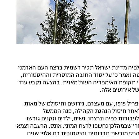
לפיה מדינת ישראל תכיר רשמית ברצח העם הארמני
 נאמר כי על יסוד החובה המוסרית וההיסטורית,
 תקופת האימפריה העות'מאנית. בהצעה נקבע עוד
ל אירועים אלה.
בדברי ההסבר להצעה נכתב: "רצח העם הארמני החל באפריל 1915, עם מעצרם, גירושם וחיסולם של מאות
 לאחר חיסול הנהגת הקהילה, פנה הממשל
עבודות כפיה ונרצחו. נשים, ילדים וזקנים גורשו
י שבמהלכן נחשפו לרצח המוני, אונס, הרעבה וצמא
של כ- 1.5 מיליון בני אדם ולהרס מורשת תרבותית והיסטורית בת אלפי שנים