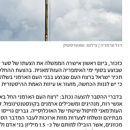
דגל ארמניה | צילום: שאטרסטוק
כזכור, ביום ראשון אישרה הממשלה את הצעתו של סער 
שבוצע בסוף ימי האימפריה העות'מאנית. בהצעת ההחלטה
תכיר ישראל ברצח העם שבוצע בבני העם הארמני בשלהי
כי יש לגנות הכחשה, מזעור או עיוות האמת ההיסטורית ש
אנשי רוח, מנהיגים ומשכילים ארמנים בקונסטנטינופול.
העות'מאני לחיסול שיטתי של האוכלוסייה. גברים גוייסו ל
מבתיהם ונשלחו לצעדות מוות ארוכות לעבר המדבר הסור
מכוונים, אשר הובילו למותם 