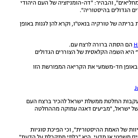
מחליאים", והבהיר: "דה-הומניזציה של העם היהודי
ם הגדולים בהיסטוריה".
רב ובעלות בריתה של טורקיה בנאט"ו, וקרא להן לגנות באופן
הם הסתה ברורה לרצח עם.
ל״ היא השפה הקלאסית של הצוררים הגדולים
ת באופן חד-משמעי את הקריאה המפורשת הזו
J
קבות החלטת ממשלת ישראל להכיר ברצח העם
של ישראל, "מביעים דאגה עמוקה מההחלטה
ות של האמת ההיסטורית", וכי הפיכת סוגיות
יס משפטי או מדעי, היא "בלתי מתקבלת על הדעת".