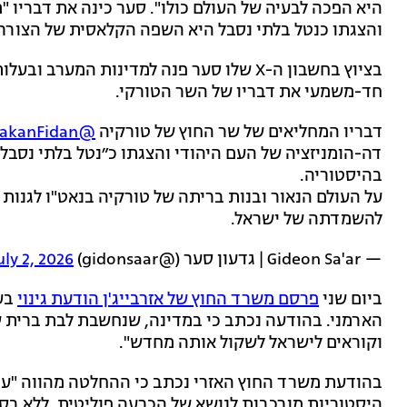
היא הפכה לבעיה של העולם כולו". סער כינה את דבריו "
והצגתו כנטל בלתי נסבל היא השפה הקלאסית של הצוררי
בציוץ בחשבון ה-X שלו סער פנה למדינות המע
חד-משמעי את דבריו של השר הטורקי.
דבריו המחליאים של שר החוץ של טורקיה
@HakanFidan
דה-הומניזציה של העם היהודי והצגתו כ״נטל בלתי נסב
בהיסטוריה.
על העולם הנאור ובנות בריתה של טורקיה בנאט"ו לגנו
להשמדתה של ישראל.
— Gideon Sa'ar | גדעון סער (@gidonsaar)
uly 2, 2026
ביום שני
פרסם משרד החוץ של אזרבייג'ן הודעת גינוי
בע
הארמני. בהודעה נכתב כי במדינה, שנחשבת לבת ברית 
וקוראים לישראל לשקול אותה מחדש".
בהודעת משרד החוץ האזרי נכתב כי ההחלטה מהווה "עיו
היסטוריות מורכבות לנושא של הכרעה פוליטית, ללא בס