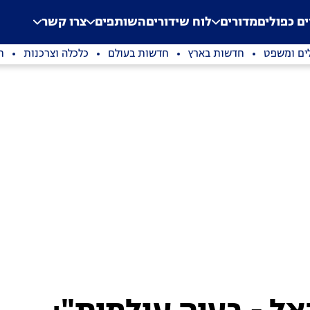
.
Application error: a clien
ים כפולים
מדורים
לוח שידורים
השותפים
צרו קשר
ים ומשפט
חדשות בארץ
חדשות בעולם
כלכלה וצרכנות
ת