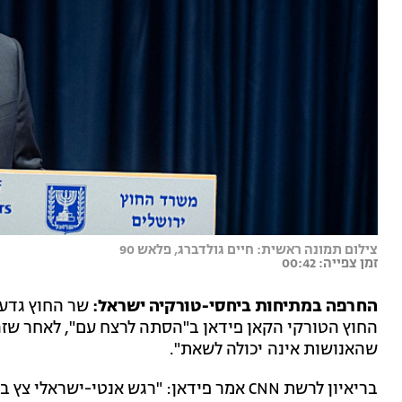
צילום תמונה ראשית: חיים גולדברג, פלאש 90
זמן צפייה: 00:42
החרפה במתיחות ביחסי-טורקיה ישראל:
שר החוץ גדעו
שהאנושות אינה יכולה לשאת".
בריאיון לרשת CNN אמר פידאן: "רגש אנטי-יש