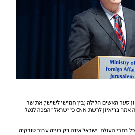
ן סער האשים הלילה (בין חמישי לשישי) את שר
החוץ הטורקי הקאן פידאן ב"הסתה לרצח עם", לאחר שזה אמר בריאיון לרשת CNN כי ישראל "הפכה לנטל
ראלי צץ בכל רחבי העולם. ישראל אינה רק בעיה עבור טורקיה.