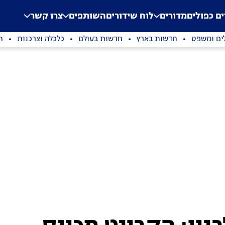
.
Application error: a clien
ים כפולים
מדורים
לוח שידורים
השותפים
צרו קשר
ים ומשפט
חדשות בארץ
חדשות בעולם
כלכלה וצרכנות
ת