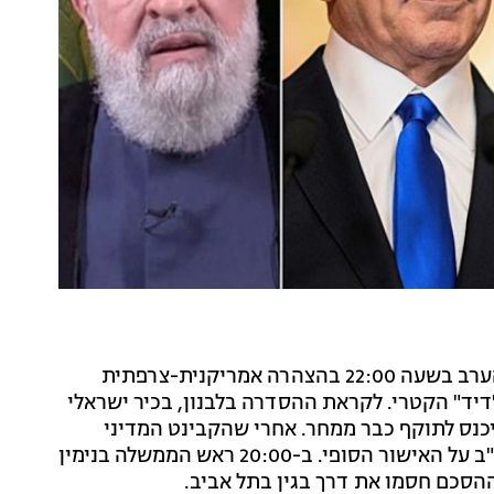
הכרזת הפסקת האש בין ישראל לחיזבאללה צפויה כבר הערב בשעה 22:00 בהצהרה אמריקנית-צרפתית
'דיד" הקטרי. לקראת ההסדרה בלבנון, בכיר ישראלי
 האש תיכנס לתוקף כבר ממחר. אחרי שהקבינט המדיני
ביטחוני יאשר הערב את ההסכם, ישראל תעדכן את ארה"ב על האישור הסופי. ב-20:00 ראש הממשלה בנימין
ההסכם חסמו את דרך בגין בתל אביב.