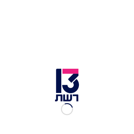
ארבל וגדי ניצבנו "מילימטר מלינץ'", שעלול היה להיות
מבוצע בהם על ידי האספסוף העזתי, והעבירה דרישה
להבטיח כי יוקם מסדרון בטוח ונקי למעבר חטופים אל
תוך מכוניות הצלב האדום במסגרת הפעימות הבאות
בעסקה.
בישראל אומרים כי במהלך שחרורה של ארבל יהוד היה
חשש ממשי לביטחונה, בעת שעזתים רבים צבאו עליה
ודחפו את המחבלים שהקיפו אותה. בהקשר זה הובהר
למתווכות כי אם ארבל הייתה נפגעת פיזית, הייתה
נגרמת פגיעה משמעותית בהתקדמות העסקה
והיכולת להמשיך לשלבים הבאים.