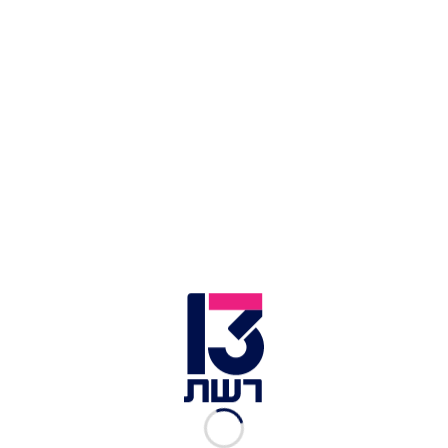
לעשות
בעניין גיבוש עסקת חטופים, וכיצד יבחר
לפעול. הפעולה הצבאית מגיעה ברקע לחץ כבד של
המתווכות על חמאס, וגם של ארה"ב על ישראל, ללכת
לעסקה. למרות חוסר הוודאות, בישראל מעריכים כי
האירוע עשוי לשמש מנוף לחץ על חמאס, שככל הנראה
מבין שצה"ל מסוגל להגיע למקומות אליהם העריך
הארגון כי לא יצליח.
גם הממשל האמריקני ממשיך להבהיר כי הוא עדיין
חותר לעסקה, וכי מבצע החילוץ לא מגיע במקום
עסקה שכזו. גם בישראל מבינים ששחרור מסיבי של
חטופים, אלה שבחיים ואלה שלא, יגיע רק במסגרת
עסקה.