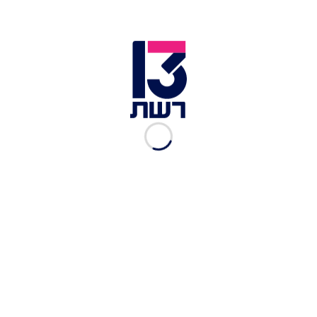
דני אלגרט אמר: "אחי איציק הופקר למותו בשבי, ואין
מילים שיכולות לתאר את הזעם ואת תחושת ההחמצה.
אפשר היה להציל אותו, כפי שהיה אפשר להציל את
רוב מי שנחטף בחיים וחזר בארון. אחי הוקרב על-ידי
נתניהו ושותפיו, שבכוונת מכוון טרפדו שורה של
עסקאות עבור אינטרסים פוליטיים ואישיים. פושעים".