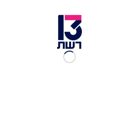
לקבלתה של ישראל לתוכנית הפטור מוויזה.
ויזה לארה''ב | צילום: fotolia
בחודש שעבר, כאמור, הודיע היועץ לביטחון לאומי
וראש המל"ל צחי הנגבי כי השגרירים טום ניידס ומייק
הרצוג
חתמו על "הסכם ההדדיות"
, שמכוחו תמומש