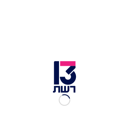
המצרית".
ראש שב"כ רונן בר הוסיף: "הבעיה שלנו כרגע היא
קטר. אפשר להגיע לעסקה אם קטר תהיה איתנו. אם
היא לא איתנו, צריך ללחוץ את ארה"ב שתלחץ עליה
לפעול נגד חמאס". השר רון דרמר אמר כי "האמריקנים
לא מפעילים לחץ על קטר כמו שהם מפעילים כלפי
מצרים".