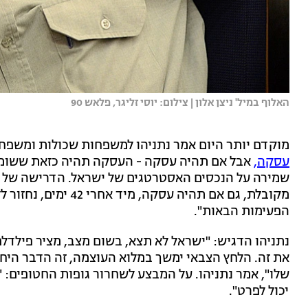
האלוף במיל' ניצן אלון | צילום: יוסי זליגר, פלאש 90
מוקדם יותר היום אמר נתניהו למשפחות שכולות ומשפחות
עסקה,
אבל אם תהיה עסקה - העסקה תהיה כזאת ששומרת
שמירה על הנכסים האסטרטגים של ישראל. הדרישה של ע
מקובלת, גם אם תהיה עס
הפעימות הבאות".
נתניהו הדגיש: "ישראל לא תצא, בשום מצב, מציר פילדל
את זה. הלחץ הצבאי ימשך במלוא העוצמה, זה הדבר הי
שלו", אמר נתניהו. על המבצע לשחרור גופות החטופים: "א
יכול לפרט".