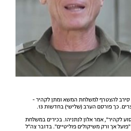
ן, סירב להצטרף למשלחת המשא ומתן לקהיר -
ים. כך פורסם הערב (שלישי) בחדשות 13.
סוע לקהיר", אמר אלון לנתניהו. בכירים במשלחת
ועל אך ורק משיקולים פוליטיים". בדובר צה"ל