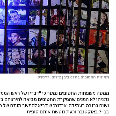
תמונות החטופים בתל אביב | צילום: רויטרס
ממטה משפחות החטופים נמסר כי "דבריו של ראש הממש
נתניהו לא הפנים שהפקרת החטופים מביאה להירצחם בשבי
ושום גבורה בעמידה 'איתנה' שתביא להמשך מותם של כ
בב-7 באוקטובר וכעת נוטשת אותם סופית".