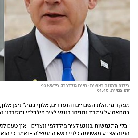
צילום תמונה ראשית: חיים גולדברג, פלאש 90
זמן צפייה: 01:40
מפקד מינהלת השבויים והנעדרים, אלוף במיל' ניצן אלו
במחאה על עמדת נתניהו בנוגע לציר פילדלפי ומסדרון נצר
"בלי התגמשות בנוגע לציר פילדלפי ונצרים - אין טעם לנ
הפנה אצבע מאשימה כלפי ראש הממשלה - ואמר כי הוא "פ