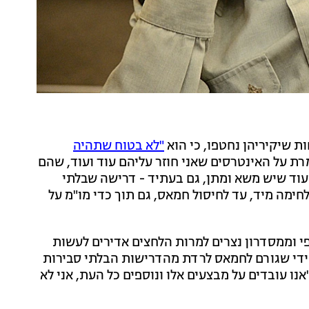
 שיקיריהן נחטפו, כי הוא
"לא בטוח שתהיה
 על האינטרסים שאני חוזר עליהם עוד ועוד, שהם
וד שיש משא ומתן, גם בעתיד - דרישה שבלתי
קה, מיד אחרי 42 ימים, נחזור ללחימה מיד, עד לחיסול חמאס, גם תוך כדי מו"מ על
פי וממסדרון נצרים למרות הלחצים אדירים לעשות
חידי שגורם לחמאס לרדת מהדרישות הבלתי סבירות
נו עובדים על מבצעים אלו ונוספים כל העת, אני לא