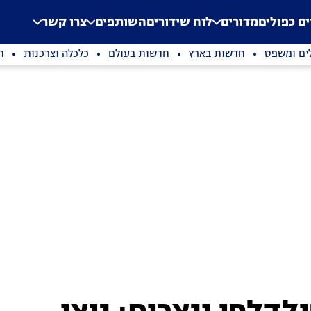
.
Application error: a clien
ים כפולים
מדורים
לוח שידורים
השותפים
צרו קשר
ים ומשפט
חדשות בארץ
חדשות בעולם
כלכלה וצרכנות
ת