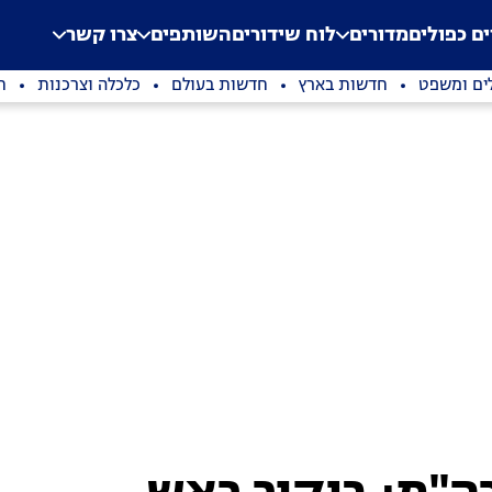
.
Application error: a clien
ים כפולים
מדורים
לוח שידורים
השותפים
צרו קשר
ים ומשפט
חדשות בארץ
חדשות בעולם
כלכלה וצרכנות
ת