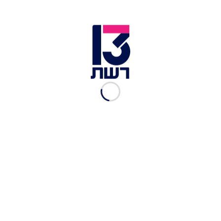
"זה לא ויתור - זהו חלק הכרחי במאמץ המלחמתי, גם
בזירה הבין-לאומית, לטובת השבת אחינו החטופים
והשבת הביטחון לאזרחי ישראל", הוסיף הרצוג, "כך
אנחנו נבדלים ממי שקם לכלותנו. שיהיה ברור -
האחריות למצב של תושבי רצועת עזה היא של ארגון
הטרור חמאס - הוא שפתח בטבח אכזרי והוא שמסרב
להצעות להפסקת אש ושחרור החטופים מגיהנום
השבי".