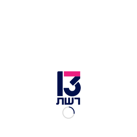
צילום תמונה ראשית: חיים גולדברג, פלאש 90
זמן צפייה: 01:52
כפי שפורסם אמש לראשונה בחדשות 13, ראש
הממשלה בנימין נתניהו
כינס דיון בסוגיית החטופים
,
לראשונה מזה שבועות. אלא שהערב (שני) בכירים
בצה"ל מתחו ביקורת על נתניהו, וטענו: "הדיון על
החטופים נועד רק כדי 'לסמן וי' לקראת 7 באוקטובר".
כרגע אין כל התקדמות במגעים עם חמאס, ועסקה
שתשיב את 101 החטופים החיים והמתים שנותרו בשבי
בעזה לא נראית באופק. לצד הביקורת על התנהלות
הממשלה, שלא מציבה את החטופים בראש סדר