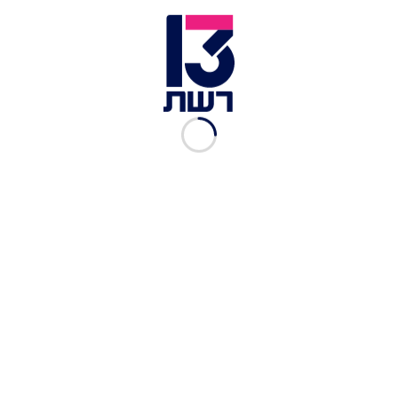
הנשיא טראמפ ורה"מ נתניהו | צילום: רויטרס
בתוך כך, המועצה העליונה של איראן הודיעה גם היא
על הגעה להסכם ובהצהרתה נכתב: "הרפובליקה
האיסלאמית של איראן השלימה את עליונותה מול