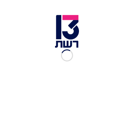
הפסקת האש תחל מיד".
בכיר בממשל ביידן: "הכדור אצל חמאס" | נריה קראוס
בינתיים, ברקע הדיווחים הסותרים על אודות המגעים
המדיניים, הגיעו כ-15 אלף מפגינים למען החטופים -
שהצטרפו לצעדת המשפחות שיצאה ביום רביעי