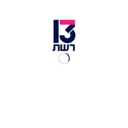
החברתיות, וזכה לעשרות מיליוני צפיות ואזכורים
בכלי התקשורת המרכזיים בארצות הברית, בין היתר
בפוקס ניוז ובניו יורק פוסט, וכן בדיילי מייל ובטלגרף
הבריטיים. כמה חברי קונגרס ביקרו בחריפות את
ביידן, והקומיקאי מייקל רפופורט שיתף את הסרטון
וכתב: "התנהגות מבישה".