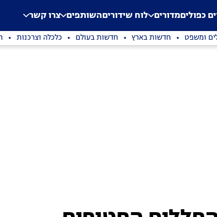
.
Application error: a clien
ים כפולים
מדורים
לוח שידורים
השותפים
צרו קשר
ים ומשפט
חדשות בארץ
חדשות בעולם
כלכלה וצרכנות
ת