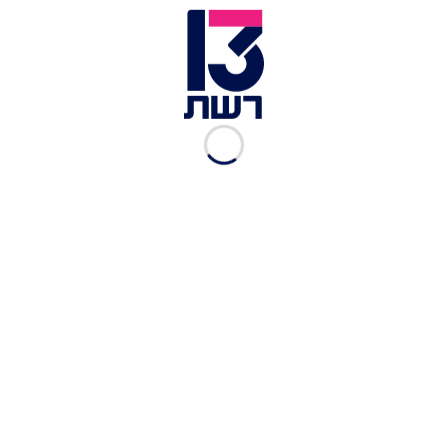
ספינות עומדות במצר הורמוז | צילום: רויטרס
בתוך כך, עם
תחילת מסע הלוויה של האייתוללה
לשעבר עלי חמינאי
, יו"ר הפרלמנט האיראני מוחמד
באקר קאליבאף איים ואמר כי "אם ישראל וארצות
הברית לא ימלאו את התחייבויותיהן - איראן תחזור
להפעיל את האמצעים המתאימים".