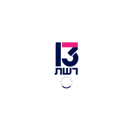
סטיב ויטקוף | צילום: רויטרס
בקטר דווח כי ויטקוף וג'ארד קושנר הגיעו לדוחה
לטובת המשך השיחות. על-פי בכיר איראני שצוטט
בסוכנות הידיעות רויטרס, השיחות יתמקדו בניהול
מצר הורמוז ובקיום מנגנוני מניעת הסלמה בין