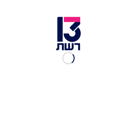
"עד להודעה חדשה". בסיום דבריו כתב כי התקבלה
הסכמה בנוגע ל"פרטים אחרים בעלי חשיבות פחותה
בהרבה".
ספינות עומדות במצר הורמוז | צילום: רויטרס
מוקדם יותר היום דווח ב"ניו יורק טיימס" כי לאיראן