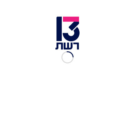
"עד להודעה חדשה". בסיום דבריו כתב כי התקבלה
הסכמה בנוגע ל"פרטים אחרים בעלי חשיבות פחותה
בהרבה".
ספינות עומדות במצר הורמוז | צילום: רויטרס
מוקדם יותר היום דווח ב"ניו יורק טיימס" כי לאיראן