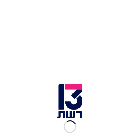
הנגדית בנוגע להסכם - דרך עומאן: "לטובת
האמריקנים, כדאי להם לשקול ברצינות את ההצעה".
על-פי גורם המעורה בפרטים, ההצעה האיראנית
תכלול את המשך העשרת האורניום למטרות אזרחיות,
תוך התייחסות לחששות של ארה"ב במידה ותהיה
הקלה בסנקציות. עוד הוסיף הגורם כי "איראן תהיה
מוכנה להמשיך בשיחות העקיפות עם ארה"ב, כל עוד
האחרונה תכבד את הקווים האדומים שלה".