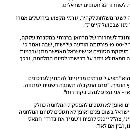
פים ישראלים.
 לשגר משלחת לקהיר. גורמי מקצוע בירושלים אמרו
מזו שבפועל קיימת".
התנגד לשחרורו של מרוואן ברגותי במסגרת עסקה,
אך בתנאי שישוחרר לרצועת עזה ולא לשטחי הגדה. סמוך ל-19:00 פורסמה הודעה שלישית, שבה נאמר כי
 מעסקת חטופים או שישראל תאפשר מתן ערבויות
זה חמאס לא ויתר על דרישתו לסיום המלחמה, ובכך
א "מציע ל'גורמים מדיניים' להמתין לעדכונים
גנץ הוסיף: "טרם התקבלה תשובה רשמית למתווה.
 - אני מציע לנהוג בקור רוח".
נים ואופן לא תסכים להפסקת המלחמה כחלק
, ישראל בשום פנים ואופן לא תסכים לסיום המלחמה
י, צה"ל ייכנס לרפיח וישמיד את גדודי חמאס
 ובין אם לאו".