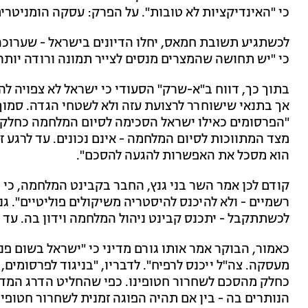
כי "האינדיקציות לא טובות". על הפרק: עסקה הומניטרית לשחרור 33 חטו
לכשתגיע תשובת חמאס, יחלו הדיונים בישראל - שערוכה
כי "יש תחושה שהמצרים מנסים לצייר תמונה ורודה יותר 
בתוך כך, דווח ב"א-שרק" הסעודי כי ישראל לא צפויה ל
"הפרסומים כאילו ישראל הסכימה לסיום המלחמה כחלק
מצד המתווכות לסיום המלחמה - אינם נכונים. עד לרגע 
הוא מסכל את האפשרות להגעה להסכם".
קודם לכן אמר השר בני גנץ, החבר בקבינט המלחמה, כי הו
רשמיים - ולא להיכנס להיסטריה משיקולים פוליטיים". 
לכשתתקבל - יתכנס קבינט ניהול המלחמה וידון בה. עד אז
כאמור, הבוקר אמר אותו גורם מדיני כי "ישראל בשום פ
מעסקה. צה"ל ייכנס לרפיח". לדבריו, "בניגוד לפרסומים
כחלק מהסכם לשחרור חטופינו. כפי שהחליט הדרג המדינ
הנותרים בה - בין אם תהיה הפוגה זמנית לשחרור חטופינו,