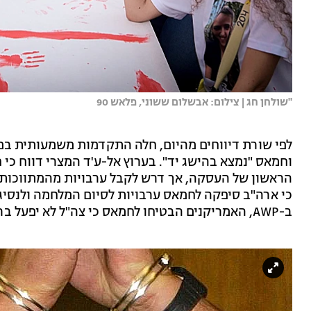
"שולחן חג | צילום: אבשלום ששוני, פלאש 90
לפי שורת דיווחים מהיום, חלה התקדמות משמעותית במו"
וחמאס "נמצא בהישג יד". בערוץ אל-ע'ד המצרי דווח כ
הראשון של העסקה, אך דרש לקבל ערבויות מהמתווכות. 
כי ארה"ב סיפקה לחמאס ערבויות לסיום המלחמה ולנסיגה
ב-AWP, האמריקנים הבטיחו לחמאס כי צה"ל לא יפעל ברפיח בשום שלב.