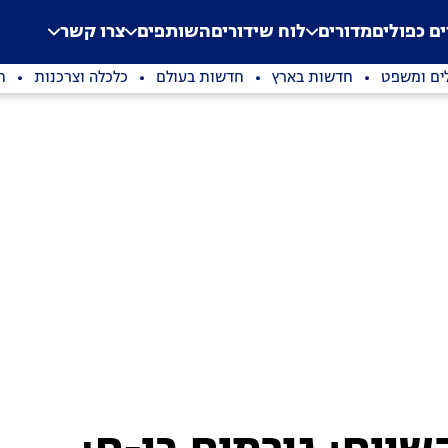
.
Application error: a clien
ים כפולים
מדורים
לוח שידורים
השותפים
צרו קשר
ים ומשפט
חדשות בארץ
חדשות בעולם
כלכלה וצרכנות
ת