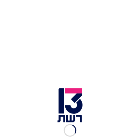
טראמפ ונתניהו | צילום: רויטרס
כמו כן, התייחס נתניהו ללחימה בלבנון ואמר:
"חיזבאללה איבד את רוב מאגר הטילים שלו, אך איראן
עדיין מנסה לממן אותו. שלום בין ישראל ללבנון
יתאפשר רק לאחר פירוק חיזבאללה מנשקו". על חמאס
אמר: "חמאס מסרב להתפרק מנשקו ולפרז את עזה.
הוא מנסה להתחמק מההתחייבויות שלו כדי להמשיך
לשלוט ברצועה ולבצע בעתיד מתקפות טרור נגד
ישראל – ואסור לאפשר לו לעשות זאת".