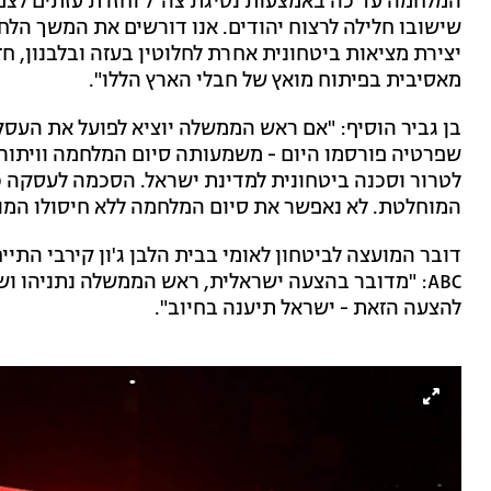
המלחמה עד כה באמצעות נסיגת צה"ל וחזרת עזתים לצפו
שישובו חלילה לרצוח יהודים. אנו דורשים את המשך הל
יצירת מציאות ביטחונית אחרת לחלוטין בעזה ובלבנון, 
מאסיבית בפיתוח מואץ של חבלי הארץ הללו".
בן גביר הוסיף: "אם ראש הממשלה יוציא לפועל את הע
שפרטיה פורסמו היום - משמעותה סיום המלחמה וויתור 
לטרור וסכנה ביטחונית למדינת ישראל. הסכמה לעסקה כז
המוחלטת. לא נאפשר את סיום המלחמה ללא חיסולו המו
דובר המועצה לביטחון לאומי בבית הלבן ג'ון קירבי התי
ABC: "מדובר בהצעה ישראלית, ראש הממשלה נתניהו ו
להצעה הזאת - ישראל תיענה בחיוב".