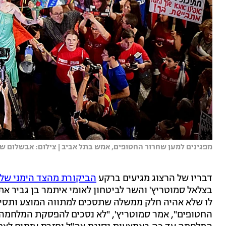
מפגינים למען שחרור החטופים, אמש בתל אביב | צילום: אבשלום ששונ
דבריו של הרצוג מגיעים ברקע
הביקורת מהצד הימני של 
בצלאל סמוטריץ' והשר לביטחון לאומי איתמר בן גביר א
לו שלא אהיה חלק ממשלה שתסכים למתווה המוצע ותס
החטופים", אמר סמוטריץ', "לא נסכים להפסקת המלחמה