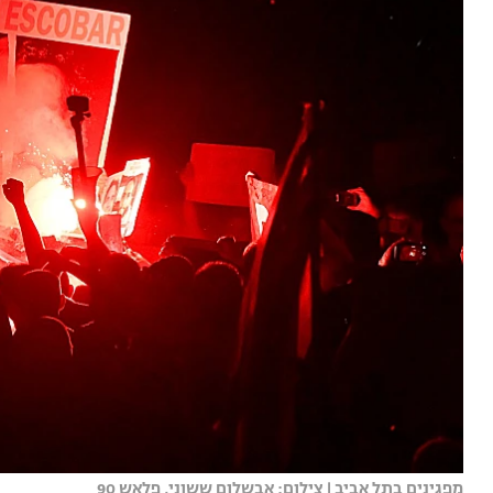
מפגינים בתל אביב | צילום: אבשלום ששוני, פלאש 90