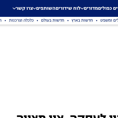
.
Application error: a clien
ים כפולים
מדורים
לוח שידורים
השותפים
צרו קשר
ים ומשפט
חדשות בארץ
חדשות בעולם
כלכלה וצרכנות
ת