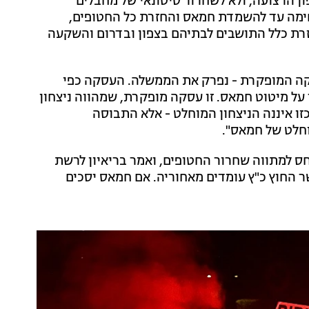
ן הרצועה, ולא לשחרור סיטונאי של מחבלים
חימה עד להשמדת חמאס והחזרת כל החטופים,
חזרת כלל התושבים לבתיהם בצפון ובדרום והשקעה
סקה המופקרת - נפרק את הממשלה. העסקה כפי
על מיטוט חמאס. זו עסקה מופקרת, שמהווה ניצחון
ו איננה הניצחון המוחלט - אלא התבוסה
חלט של חמאס".
יחס למתווה שחרור החטופים, ואמר בריאיון לרשת
שר החוץ כ"ץ עומדים מאחוריה. אם חמאס יסכים