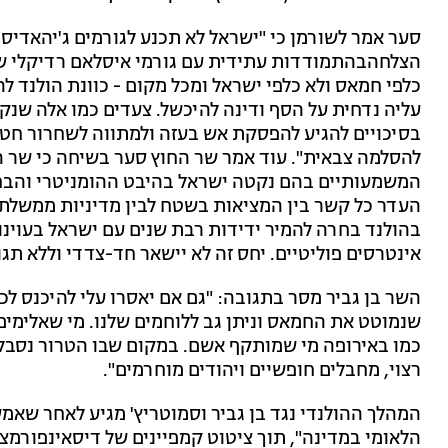
סער אמר לשורמן כי "ישראל לא תכנע לגורמים ג'יהאדיסט
הצלחהבהתמודדות עתידית עם גורמי איסלאם רדיקלי שה
כלפי חמאס ולא כלפי ישראל ומכל מקום - כוונת הולנד ל
עליה נדחית על הסף ודינה להיכשל. צעדים כמו אלה שנקט
בסיכויים להגיע להפסקת אש בעזה ולמתווה לשחרור חטו
להסלמה צבאית". עוד אמר שר החוץ סער בשיחה כי שר ה
המשמעותיים בהם נקטה ישראל בהיבט ההומניטרי והבחי
העדר כל קשר בין המציאות בשטח לבין מדיניות ממשלת
בהולנד בחרה להמיר ידידות רבת שנים עם ישראל בעוינ
אינטרסים פוליטיים. יחס זה לא יישאר חד-צדדי וללא תגו
השר בן גביר מסר בתגובה: "גם אם יאסרו עלי להיכנס לכ
שנמוטט את החמאס וניתן גב ללוחמים שלנו. מי שאלימים,
כמו באירופה מי שמותקף אשם. במקום שבו הטרור נסבל
רצוי, מחבלים חופשיים ויהודים מוחרמים".
המהלך ההולנדי נגד בן גביר וסמוטריץ' מגיע לאחר שאמש
הלאומי במדינה", תוך ציטוט קמפיינים של דיסאינפורמצי