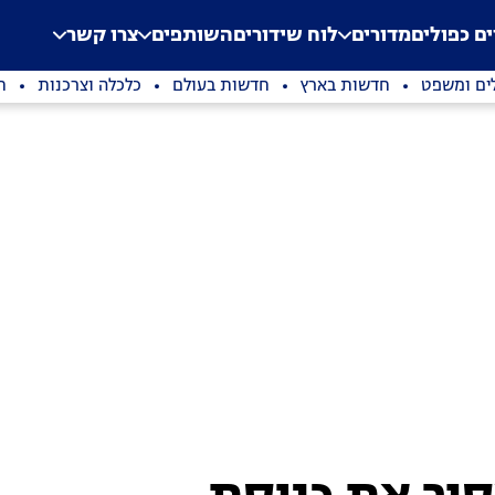
.
Application error: a clien
ים כפולים
מדורים
לוח שידורים
השותפים
צרו קשר
ים ומשפט
חדשות בארץ
חדשות בעולם
כלכלה וצרכנות
ת