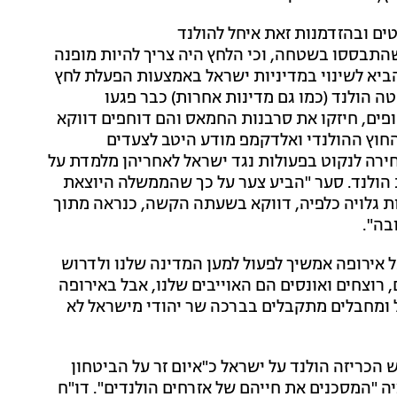
ים ובהזדמנות זאת איחל להולנד
תבססו בשטחה, וכי הלחץ היה צריך להיות מופנה
הביא לשינוי במדיניות ישראל באמצעות הפעלת לחץ
ה הולנד (כמו גם מדינות אחרות) כבר פגעו
פים, חיזקו את סרבנות החמאס והם דוחפים דווקא
חוץ ההולנדי ואלדקמפ מודע היטב לצעדים
רה לנקוט בפעולות נגד ישראל לאחריהן מלמדת על
 הולנד. סער "הביע צער על כך שהממשלה היוצאת
ות גלויה כלפיה, דווקא בשעתה הקשה, כנראה מתוך
בה".
ל אירופה אמשיך לפעול למען המדינה שלנו ולדרוש
 רוצחים ואונסים הם האוייבים שלנו, אבל באירופה
 ומחבלים מתקבלים בברכה שר יהודי מישראל לא
 הכריזה הולנד על ישראל כ"איום זר על הביטחון
ה "המסכנים את חייהם של אזרחים הולנדים". דו"ח