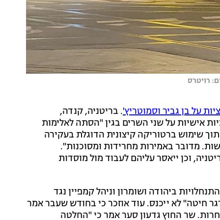
ם: רויטרס
ות על בן גביר וסמוטריץ'
. בריטניה, קנדה,
קציות אישיות על שני השרים בגין "הסתה לאלימות
 תוך שימוש ברטוריקה קיצונית הדוגלת בעקירה
ות. מדובר באמירות מחרידות ומסוכנות".
טניה, וכן ייאסר עליהם לעבוד מול מוסדות
נחלויות ביהודה ושומרון וניהל קמפיין נגד
גר חיטה" לא ייכנס. עוד אוזכר כי בחודש שעבר אמר
חרות. שר החוץ גדעון סער אמר כי "החלטה