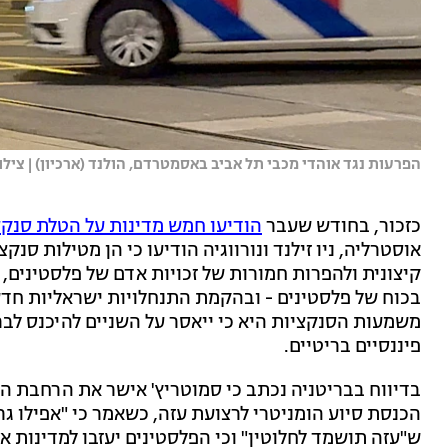
הפרעות נגד אוהדי מכבי תל אביב באסמטרדם, הולנד (ארכיון) | צילו
כזכור, בחודש שעבר
הודיעו חמש מדינות על הטלת סנקצי
אוסטרליה, ניו זילנד ונורווגיה הודיעו כי הן מטילות סנ
קיצונית ולהפרות חמורות של זכויות אדם של פלסטינים,
בכוח של פלסטינים - ובהקמת התנחלויות ישראליות חדש
משמעות הסנקציות היא כי ייאסר על השניים להיכנס לברי
פיננסיים בריטיים.
בדיווח בבריטניה נכתב כי סמוטריץ' אישר את הרחבת ההת
הכנסת סיוע הומניטרי לרצועת עזה, כשאמר כי "אפילו גר
ש"עזה תושמד לחלוטין" וכי הפלסטינים יעזבו למדינות א