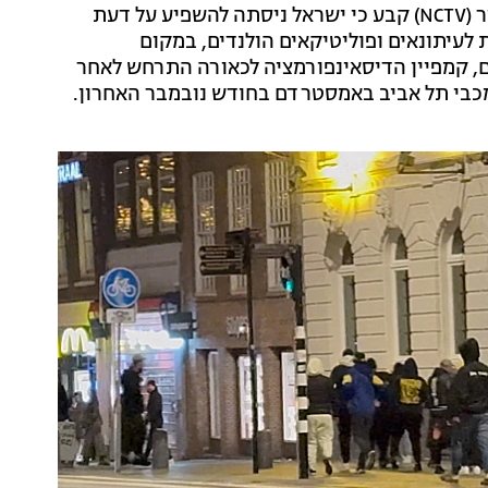
שפורסם על-ידי המתאם הלאומי לביטחון וללוחמה בטרור (NCTV) קבע כי ישראל ניסתה להשפיע על דעת
לעיתונאים ופוליטיקאים הולנדים, במקום
ם, קמפיין הדיסאינפורמציה לכאורה התרחש לאחר
כבי תל אביב באמסטרדם בחודש נובמבר האחרון.