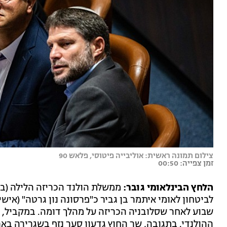
צילום תמונה ראשית: אוליבייה פיטוסי, פלאש 90
זמן צפייה: 00:50
הלחץ הבינלאומי גובר:
ממשלת הולנד הכריזה הלילה (בין
לביטחון לאומי איתמר בן גביר כ"פרסונה נון גרטה" (איש
שבוע לאחר שסלובניה הכריזה על מהלך דומה. במקביל, 
ההולנדי. בתגובה, שר החוץ גדעון סער נזף בשגרירה באר