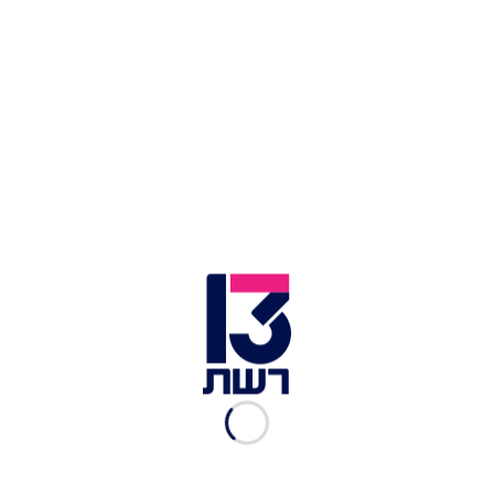
רויטרס
אור לוי מועבר לידי הצלב האדום | צילום: רויטרס