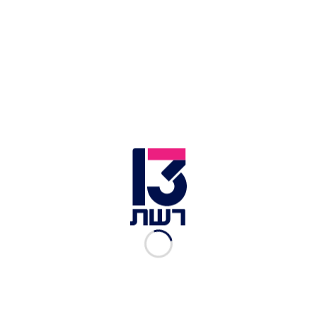
הר הבית, ארכיון | צילום: Flash 90, Muammar Awad
אחר הצהריים כינס נתניהו דיון בלשכתו עם גורמי
הביטחון, השר לביטחון הפנים ארדן, ראש השב"כ,
מפקד מחוז ירושלים וראש המל"ל ויועצו המיוחד יצחק
מולכו. גורמי הביטחון הביעו חשש מחזרת עליית
פוליטיקאים להר הבית בעת הזאת לקראת החגים.
בדיון הוצגו נתונים לפיהם יש עליה של 40% בעליית
יהודים המבקרים בהר הבית. אחרי התלבטויות
ומחשבות נתניהו הכריע להשאיר את האיסור על כנו
לתקופת חגי ניסן - כלומר פסח, יום העצמאות ויום