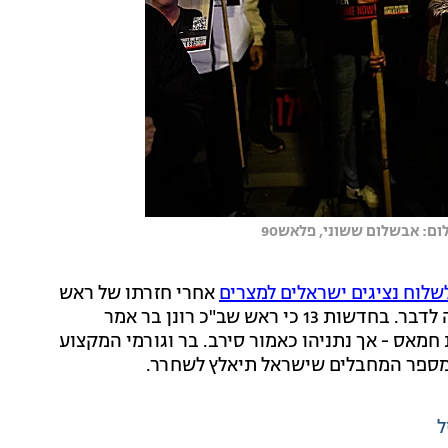
ם: אבשלום ששוני, פלאש90
שלוח נציגים ישראלים למצרים
אחרי חזרתו של ראש
המוסד, לאחר שטען שמדובר בשיחות סרק וכי אין על מה לדבר. בחדשות 13 כי ראש שב"כ רונן בר אמר
מאס - אך נתניהו כאמור סירב. בר וגורמי המקצוע
 מספר המחבלים שישראל תיאלץ לשחרר.
ל