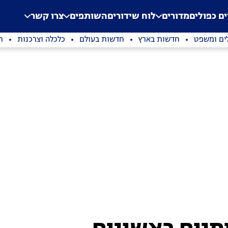
.
Application error: a clien
ים כפולים
מדורים
לוח שידורים
השותפים
צרו קשר
ים ומשפט
חדשות בארץ
חדשות בעולם
כלכלה וצרכנות
ת