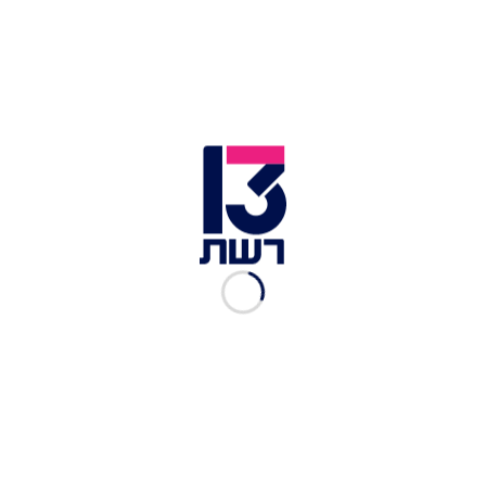
"התנגדות מזוינת של חמאס, שתימשך שנים". עוד
הוסיפו מחברי הדוח בהקשר זה: "צה"ל ייאבק כדי
לנטרל את התשתית התת-קרקעית של חמאס,
המאפשרת למחבלים להסתתר, לתקוף ולהפתיע את
הכוחות הישראליים".