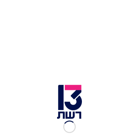
נתניהו כדי לקבוע מועד, אך לא נענו. בתוך כך, שר
הביטחון יואב גלנט כינס הערב דיון מיוחד
בהשתתפות בכירי צהל, המוסד, שב"כ ונציגי המשא
ומתן בנוגע למאמצים להשבת החטופים.
גורמים המעורים במו"מ אמרו לחדשות 13 כי "עד
שנתניהו לא יכנס את הדיון - המשלחת בראשות ראש
המוסד דוד ברנע לא תצא לקטר". אותם גורמים מתחו
ביקורת על "מריחת הזמן" של נתניהו: "יש דרכים
אחרות לנהל משא ומתן קשוח. צריך לקבוע את המנדט
ולהניע את השיחות". גורם מדיני: "ראש המוסד ייצא
לקטר ביום שני - ולא מחר".