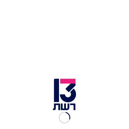
הפגנה להשבת החטופים בתל אביב | צילום: תומר נויברג, פלאש
90
הפגנה למען החטופים עם ציון 500 ימים למלחמה | צילום:
רויטרס