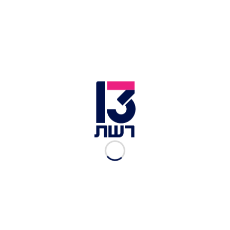
לדבר". בכירים בישראל אמרו כי "נתניהו לא מוכן לקבל
את המתווה שהסכים לו רק עד לפני כמה שבועות. זו
תעלומה. אנחנו מתרשמים שהכוונה שלו להיכנס לעזה
היא אותנטית. בעוד כמה ימים ניכנס לעזה - ואז לא
יהיה עם מי לדבר בצד השני".
ברקע כינוס הקבינט,
משפחות החטופים יצאו למחות
בעת שהשרים דנו בכיבוש עזה. הן קראו: "די לניתוק!
הסירוב שלכם לדון בפרטי ההסכם המונח כעת על
שולחן המשא ומתן הוא אובדן דרך שלא תהיה לו יותר
כפרה. התיישבו עכשיו לשולחן המשא ומתן ואל תקומו
עד שיושג הסכם ישים להחזרת החטוף האחרון".