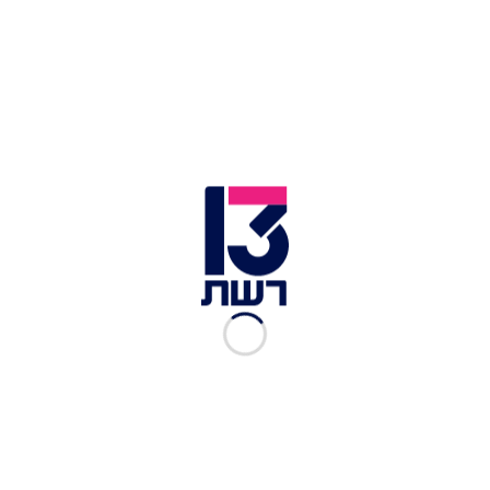
ישיבת קבינט המלחמה (ארכיון) | צילום: חיים צח / לע"מ
דיון הקבינט המדיני-ביטחוני הסתיים הלילה (חמישי)
בסביבות השעה 1:00, וגם הפעם השרים לא דנו
בשאלת "היום שאחרי" ברצועת עזה, כך לפי שר שנכח
בישיבה.
ראש הממשלה בנימין נתניהו אמר בפתח דבריו לשרים
כי לא יעסקו כעת בנושא, אלא בסוגיות אחרות. השרים
קיבלו סקירות ביטחוניות ועדכון כללי על המגעים
לשחרור חטופים - בהם אין פריצת דרך.