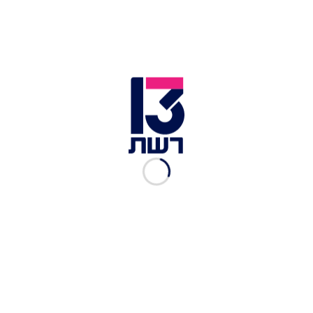
ד"ר בשארה בחבח | צילום: חדשות 13
במטה משפחות החטופים קראו הבוקר בעקבות
הדברים: "לאחר 700 ימים בסיוט, נשמעות קריאות הן
ממשלת ישראל והן מהצד השני להגעה להסכם כולל
להשבת כל החטופים – החיים לשיקום והחללים
לקבורה ראויה. אנו קוראים לרה"מ, לממשל ארה"ב
ולמתווכות - כנסו את הצוותים באופן מיידי שישבו
סביב שולחן המו"מ עד אשר ייצא עשן לבן. הבשורה
שכל עם ישראל מייחל לה היא יישום מתווה וויטקוף