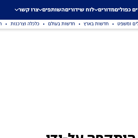
.
Application error: a clien
ים כפולים
מדורים
לוח שידורים
השותפים
צרו קשר
ים ומשפט
חדשות בארץ
חדשות בעולם
כלכלה וצרכנות
ת