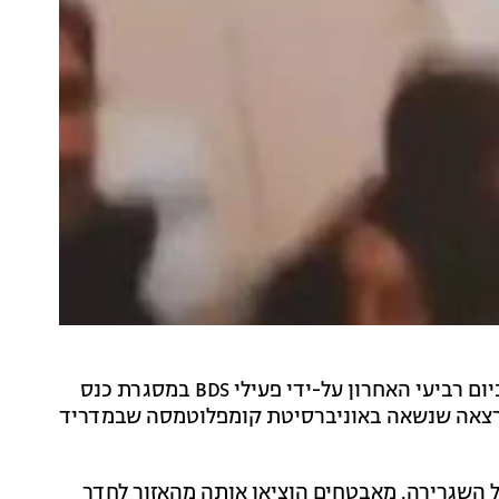
שגרירת ישראל בספרד רודיקה רדיאן-גורדון הותקפה ביום רביעי האחרון על-ידי פעילי BDS במסגרת כנס
הלך הרצאה שנשאה באוניברסיטת קומפלוטמסה שבמדריד
 השגרירה. מאבטחים הוציאו אותה מהאזור לחדר