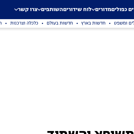
.
Application error: a clien
ים כפולים
מדורים
לוח שידורים
השותפים
צרו קשר
ים ומשפט
חדשות בארץ
חדשות בעולם
כלכלה וצרכנות
ת