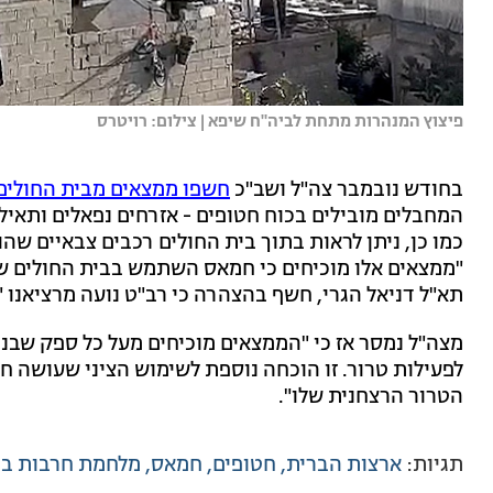
פיצוץ המנהרות מתחת לביה"ח שיפא | צילום: רויטרס
בחודש נובמבר צה"ל ושב"כ
חשפו ממצאים מבית החולים
המחבלים מובילים בכוח חטופים - אזרחים נפאלים ותאיל
"ממצאים אלו מוכיחים כי חמאס השתמש בבית החולים שי
תא"ל דניאל הגרי, חשף בהצהרה כי רב"ט נועה מרציאנו 
מצה"ל נמסר אז כי "הממצאים מוכיחים מעל כל ספק שב
לפעילות טרור. זו הוכחה נוספת לשימוש הציני שעושה ח
הטרור הרצחנית שלו".
תגיות:
ארצות הברית
חטופים
חמאס
מלחמת חרבות בר