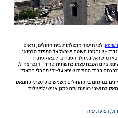
 שיפא
. לפי תיעוד ממצלמות בית החולים, נראים
נדים - שנחטפו משטח ישראל אל המוסד הרפואי.
כמו כן, ניתן לראות בתוך בית החולים רכבים צבאיים שהובאו מישראל במהלך הטבח ב-7 באוקטובר:
פא ביום הטבח עצמו כתשתית טרור". דובר צה"ל,
"נרצחה בבית החולים שיפא על-ידי מחבלי חמאס".
ניינים במתחם בית החולים משמשים כתשתית חמאס
מאס בתושבי רצועת עזה כמגן אנושי לפעילות
זל
רצועת עזה